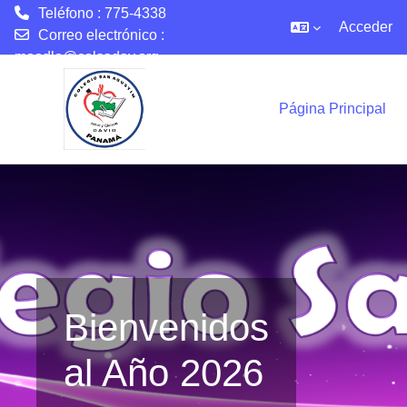
Teléfono : 775-4338
Acceder
Correo electrónico :
moodle@colsadav.org
Salta al contenido principal
Página Principal
Bienvenidos
al Año 2026